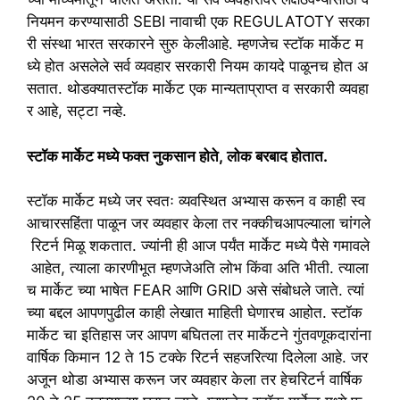
नियमन
करण्यासाठी
SEBI
नावाची
एक
REGULATOTY
सरका
री
संस्था
भारत
सरकारने
सुरु
केलीआहे.
म्हणजेच
स्टॉक
मार्केट
म
ध्ये
होत
असलेले
सर्व
व्यवहार
सरकारी
नियम
कायदे
पाळूनच
होत
अ
सतात.
थोडक्यातस्टॉक
मार्केट
एक
मान्यताप्राप्त
व
सरकारी
व्यवहा
र
आहे
,
सट्टा
नव्हे.
स्टॉक
मार्केट
मध्ये
फक्त
नुकसान
होते
,
लोक
बरबाद
होतात.
स्टॉक
मार्केट
मध्ये
जर
स्वतः
व्यवस्थित
अभ्यास
करून
व
काही
स्व
आचारसहिंता
पाळून
जर
व्यवहार
केला
तर
नक्कीचआपल्याला
चांगले
रिटर्न
मिळू
शकतात.
ज्यांनी
ही
आज
पर्यंत
मार्केट
मध्ये
पैसे
गमावले
आहेत
,
त्याला
कारणीभूत
म्हणजेअति
लोभ
किंवा
अति
भीती.
त्याला
च
मार्केट
च्या
भाषेत
FEAR
आणि
GRID
असे
संबोधले
जाते.
त्यां
च्या
बद्दल
आपणपुढील
काही
लेखात
माहिती
घेणारच
आहोत.
स्टॉक
मार्केट
चा
इतिहास
जर
आपण
बघितला
तर
मार्केटने
गुंतवणूकदारांना
वार्षिक
किमान
12
ते
15
टक्के
रिटर्न
सहजरित्या
दिलेला
आहे.
जर
अजून
थोडा
अभ्यास
करून
जर
व्यवहार
केला
तर
हेचरिटर्न
वार्षिक