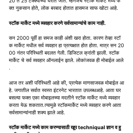
20
ते
25
टक्क्याच्या
घरात
जाते.
म्हणजेच
स्टॉक
मार्केट
मध्ये
फ
क्त
नुकसान
होते
,
लोक
बरबाद
होतात
हासमज
साफ
खोटा
आहे.
स्टॉक
मार्केट
मध्ये
व्यवहार
करणे
सर्वसामान्यांचे
काम
नाही.
सन
2000
पूर्वी
हा
समज
काही
अंशी
खरा
होता.
कारण
तेव्हा
स्टॉ
क
मार्केट
मधील
सर्व
व्यवहार
हा
प्रत्यक्षात
होत
होता.
मात्र
सन
20
00
नंतर
परिस्थिती
बदलत
गेली.
डिजिटल
क्रांती
झाली.
स्टॉक
मार्केट
चे
सर्व
व्यवहार
ऑनलाईन
झाले.
लोकांजवळ
ही
मोबाईल
आले
.
आज
तर
अशी
परिस्थिती
आहे
की
,
प्रत्येक
माणसाजवळ
मोबाईल
आ
हे.
जगातील
सर्वात
स्वस्त
इंटरनेट
भारतात
उपलब्धआहे.
आता
घर
बसल्या
फक्त
एका
मोबाइलच्या
मदतीने
स्टॉक
मार्केट
मध्ये
व्यवहार
करता
येऊ
शकतात.त्यामुळे
स्टॉकमार्केट
मध्ये
व्यवहार
करणे
आता
सर्वसामान्यांनाही
शक्य
झाले
आहे.
स्टॉक
मार्केट
मध्ये
काम
करण्यासाठी
खूप
techniqual
ज्ञान
व
हु