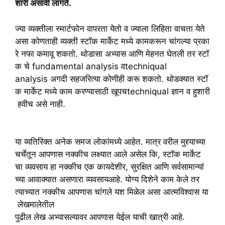
शारी
असावी
लागते.
ज्या
व्यक्तीला
स्मार्टफोन
वापरता
येतो
व
ज्याला
लिहिता
वाचता
येते
असा
कोणताही
व्यक्ती
स्टॉक
मार्केट
मध्ये
कामकरून
चांगल्या
प्रका
रे
नफा
कमावू
शकतो.
थोडासा
अभ्यास
आणि
मेहनत
घेतली
तर
स्टॉ
क
चे
fundamental analysis
व
techniqual
analysis
अगदी
सहजरित्या
कोणीही
करू
शकतो.
थोडक्यात
स्टॉ
क
मार्केट
मध्ये
काम
करण्यासाठी
खूपच
techniqual
ज्ञान
व
हुशारी
हवीच
असे
नाही.
या
व्यतिरिक्त
अनेक
समज
लोकांमध्ये
आहेत.
मात्र
वरील
मुद्द्याच्या
चर्चेतून
आपणास
नक्कीच
लक्ष्यात
आले
असेल
कि
,
स्टॉक
मार्केट
चा
व्यवसाय
हा
नक्कीच
एक
कायदेशीर
,
सुरक्षित
आणि
सर्वसामान्यां
च्या
आवाक्यात
असणारा
व्यवसायआहे.
योग्य
दिशेने
काम
केले
तर
त्याच्यात
नक्कीच
आपणास
चांगले
यश
मिळेल
असा
आत्मविश्वास
या
लेखमालेतील
पुढील
लेख
अभ्यासल्यावर
आपणास
येईल
याची
खात्री
आहे.