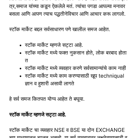
त्र
,
समाज
यांच्या
कडून
ऐकलेले
मतं.
त्यांचा
पगडा
आपल्या
मनावर
बसला
आणि
आपण
त्याच
पद्धतीनेविचार
आणि
आचार
करू
लागलो.
स्टॉक
मार्केट
बद्दल
सर्वसाधारण
पणे
खालील
समज
आहेत.
स्टॉक
मार्केट
म्हणजे
सट्टा
आहे.
स्टॉक
मार्केट
मध्ये
फक्त
नुकसान
होते
,
लोक
बरबाद
होता
त
स्टॉक
मार्केट
मध्ये
व्यवहार
करणे
सर्वसामान्यांचे
काम
नाही
स्टॉक
मार्केट
मध्ये
काम
करण्यासाठी
खूप
techniqual
ज्ञान
व
हुशारी
असावी
लागते
हे
सर्व
समज
कितपत
योग्य
आहेत
ते
बघूया.
स्टॉक
मार्केट
म्हणजे
सट्टा
आहे.
स्टॉक
मार्केट
चा
व्यवहार
NSE
व
BSE
या
दोन
EXCHANGE
च्या
माध्यमातून
चालत
असतो.
या
सर्व
व्यवहारावर
लक्षठेवण्यासाठी
व