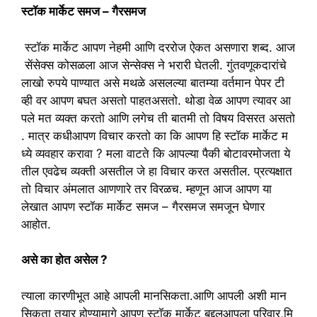
स्टॉक मार्केट समज – गैरसमज
स्टॉक
मार्केट
आपण
नेहमी
आणि
दररोज
ऐकत
असणारा
शब्द.
आज
सेंसेक्स
कोसळला
आज
सेन्सेक्स
ने
भरारी
घेतली.
गुंतवणूकदारांचे
लाखो
रुपये
पाण्यात
असे
मथळे
असलल्या
बातम्या
वर्तमान
पेपर
टी
व्ही
वर
आपण
बघत
असतो
पाहतअसतो.
थोडा
वेळ
आपण
त्यावर
आ
पले
मत
व्यक्त
करतो
आणि
लगेच
ती
बातमी
तो
विषय
विसरत
असतो
.
मात्र
कधीआपण
विचार
करतो
का
कि
आपण
हि
स्टॉक
मार्केट
म
ध्ये
व्यवहार
करावा
?
मला
वाटते
कि
आपल्या
पैकी
बोटावरमोजता
ये
तील
एवढेच
व्यक्ती
असतील
जे
हा
विचार
करत
असतील.
प्रत्यक्षात
तो
विचार
अंमलात
आणणारे
तर
विरळच.
म्हणून आज आपण या
लेखात आपण स्टॉक मार्केट समज – गैरसमज समजून घेणार
आहोत.
असे
का
होत
असेल
?
त्याला
कारणीभूत
आहे
आपली
मानसिकता.आणि
आपली
अशी
मान
सिकता
तयार
होण्यामागे
आपण
स्टॉक
मार्केट
बद्दलआपला
परिवार
,
मि